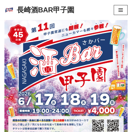
長崎酒BAR甲子園
コ
ン
テ
ン
ツ
へ
ス
キ
ッ
プ