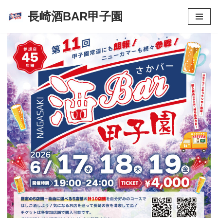
長崎酒BAR甲子園
コ
ン
テ
ン
ツ
へ
ス
キ
ッ
プ