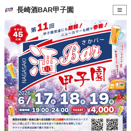
長崎酒BAR甲子園
コ
ン
テ
ン
ツ
へ
ス
キ
ッ
プ