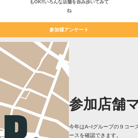
もOK‼いろんな店舗を呑み歩いてみて
ね
参加様アンケート
参加店舗
今年はA~Iグループの９コ
ースを確認できます。