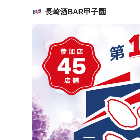
長崎酒BAR甲子園
コ
ン
テ
ン
ツ
へ
ス
キ
ッ
プ