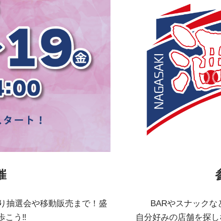
催
わり抽選会や移動販売まで！盛
BARやスナック
歩こう‼
自分好みの店舗を探し