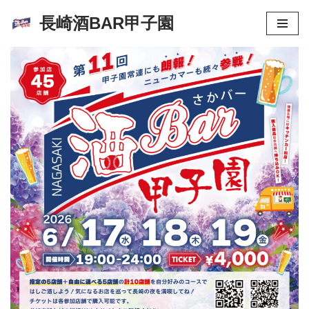
長崎酒BAR甲子園
コ
ン
テ
ン
ツ
へ
ス
キ
ッ
プ