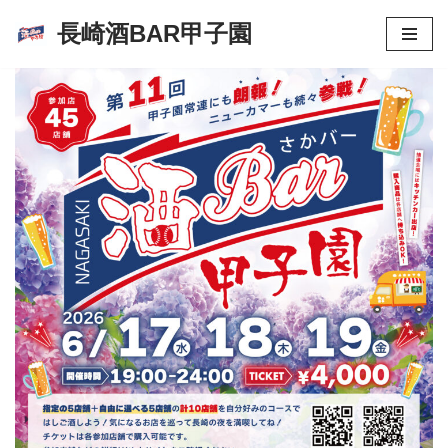
長崎酒BAR甲子園
コ
ン
テ
ン
ツ
へ
ス
キ
ッ
プ