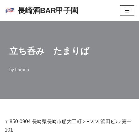
長崎酒BAR甲子園
コ
ン
テ
ン
立ち呑み たまりば
ツ
へ
ス
by
harada
キ
ッ
プ
〒850-0904 長崎県長崎市船大工町２−２２ 浜田ビル 第一
101