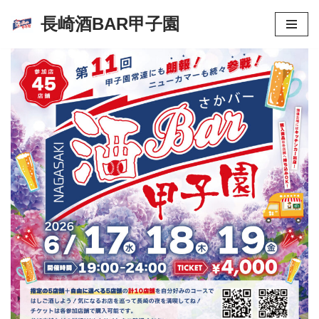
長崎酒BAR甲子園
コ
ン
テ
ン
ツ
へ
ス
キ
ッ
プ