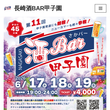
長崎酒BAR甲子園
コ
ン
テ
ン
ツ
へ
ス
キ
ッ
プ