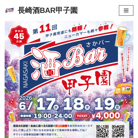
長崎酒BAR甲子園
コ
ン
テ
ン
ツ
へ
ス
キ
ッ
プ