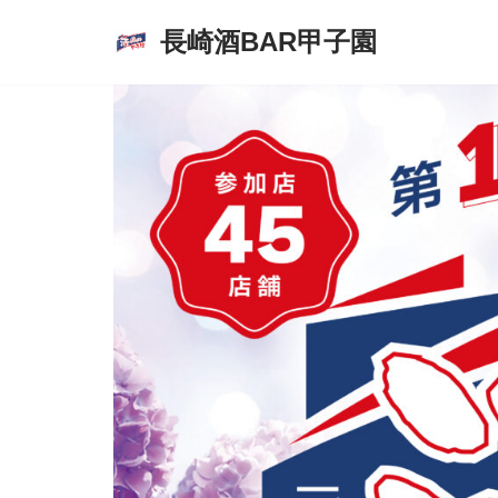
長崎酒BAR甲子園
コ
ン
テ
ン
ツ
へ
ス
キ
ッ
プ