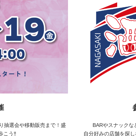
催
わり抽選会や移動販売まで！盛
BARやスナック
歩こう‼
自分好みの店舗を探し