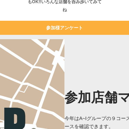
もOK‼いろんな店舗を呑み歩いてみて
ね
参加様アンケート
参加店舗
今年はA~Iグループの９コ
ースを確認できます。