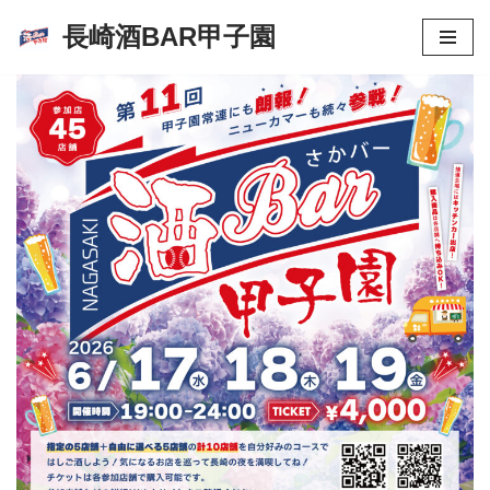
長崎酒BAR甲子園
コ
ン
テ
ン
ツ
へ
ス
キ
ッ
プ