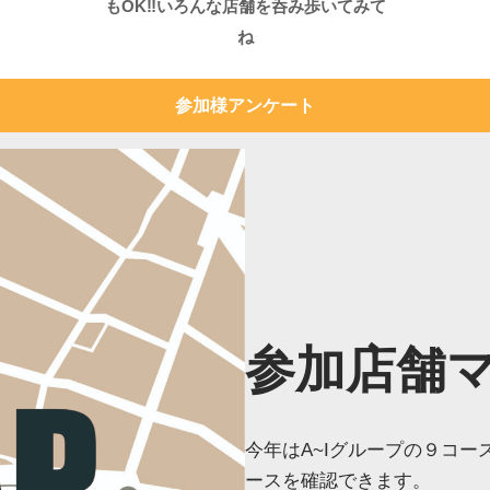
もOK‼いろんな店舗を呑み歩いてみて
ね
参加様アンケート
参加店舗
今年はA~Iグループの９コ
ースを確認できます。