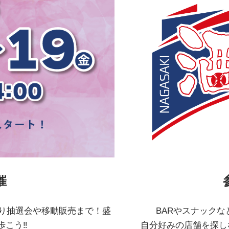
催
わり抽選会や移動販売まで！盛
BARやスナック
歩こう‼
自分好みの店舗を探し