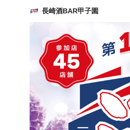
長崎酒BAR甲子園
コ
ン
テ
ン
ツ
へ
ス
キ
ッ
プ