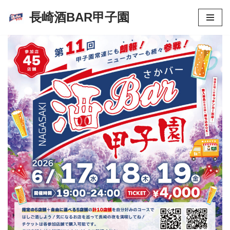
長崎酒BAR甲子園
コ
ン
テ
ン
ツ
へ
ス
キ
ッ
プ