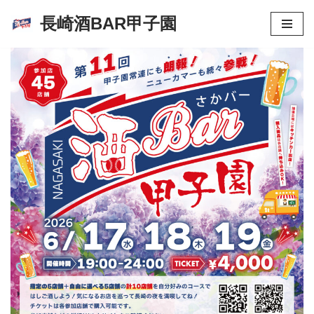
長崎酒BAR甲子園
コ
ン
テ
ン
ツ
へ
ス
キ
ッ
プ