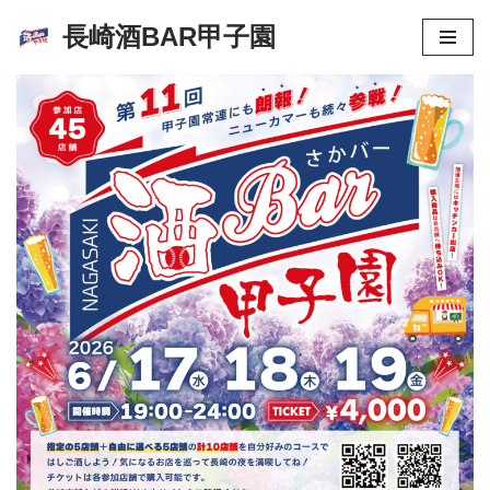
長崎酒BAR甲子園
コ
ン
テ
ン
ツ
へ
ス
キ
ッ
プ