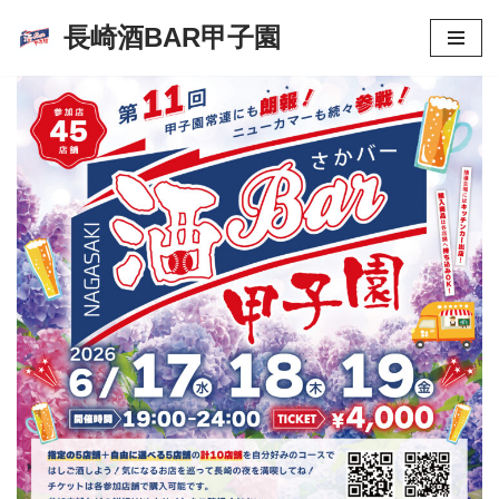
長崎酒BAR甲子園
コ
ン
テ
ン
ツ
へ
ス
キ
ッ
プ