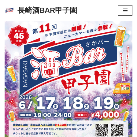
長崎酒BAR甲子園
コ
ン
テ
ン
ツ
へ
ス
キ
ッ
プ