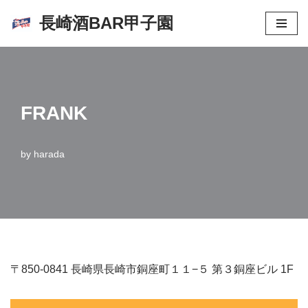
長崎酒BAR甲子園
コ
ン
テ
ン
FRANK
ツ
へ
ス
by
harada
キ
ッ
プ
〒850-0841 長崎県長崎市銅座町１１−５ 第３銅座ビル 1F