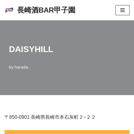
長崎酒BAR甲子園
コ
ン
テ
ン
DAISYHILL
ツ
へ
ス
by
harada
キ
ッ
プ
〒850-0901 長崎県長崎市本石灰町２−２２