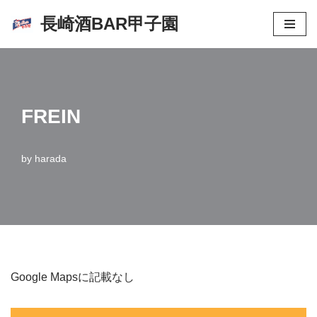
長崎酒BAR甲子園
コ
ン
テ
ン
FREIN
ツ
へ
ス
by
harada
キ
ッ
プ
Google Mapsに記載なし