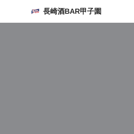
長崎酒BAR甲子園
コ
ン
テ
ン
ツ
へ
ス
キ
ッ
プ