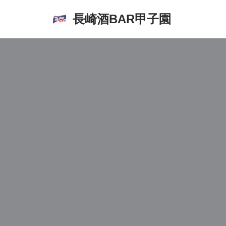
長崎酒BAR甲子園
コ
ン
テ
ン
ツ
へ
ス
キ
ッ
プ