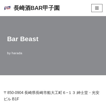
長崎酒BAR甲子園
コ
ン
テ
ン
Bar Beast
ツ
へ
ス
by
harada
キ
ッ
プ
〒850-0904 長崎県長崎市船大工町６−１３ 紳士堂・光安
ビル B1F