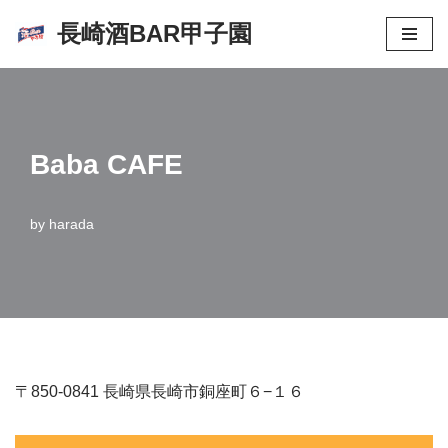
長崎酒BAR甲子園
コ
ン
テ
ン
Baba CAFE
ツ
へ
ス
by
harada
キ
ッ
プ
〒850-0841 長崎県長崎市銅座町６−１６