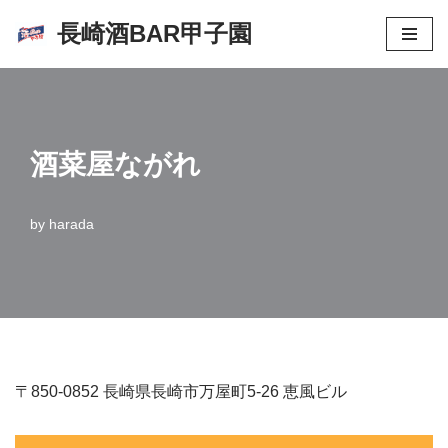
長崎酒BAR甲子園
コ
ン
テ
ン
酒菜屋ながれ
ツ
へ
ス
by
harada
キ
ッ
プ
〒850-0852 長崎県長崎市万屋町5-26 恵風ビル